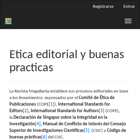
Navegación
Registrarse
Entrar
principal
Contenido
Toggle
principal
naviga
Barra
lateral
Etica editorial y buenas
practicas
La Revista Magallania establece sus procesos editoriales en base
a los lineamientos expresados por el
Comité de Ética de
Publicaciones
(COPE
[1]
),
International Standards for
Editors
[2]
,
International Standards for Authors
[3]
(COPE),
la
Declaración de Singapur sobre la Integridad en la
Investigación
[4]
,
Manual de Conflicto de interés del Consejo
Superior de Investigaciones Científicas
[5]
(CSIC) y
Código de
buenas prácticas
[6]
del CSIC.