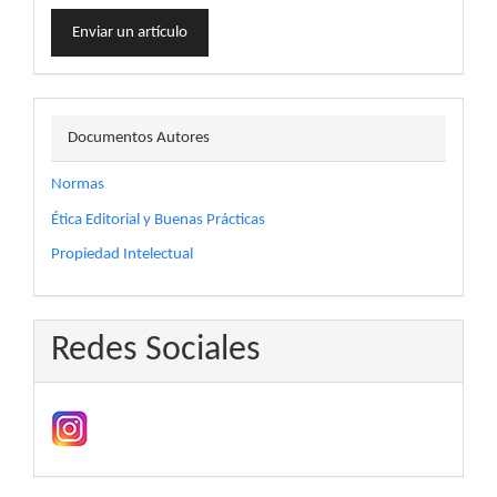
Enviar
Enviar un artículo
un
artículo
docautor
Documentos Autores
Normas
Ética Editorial y Buenas Prácticas
Propiedad Intelectual
Redes Sociales