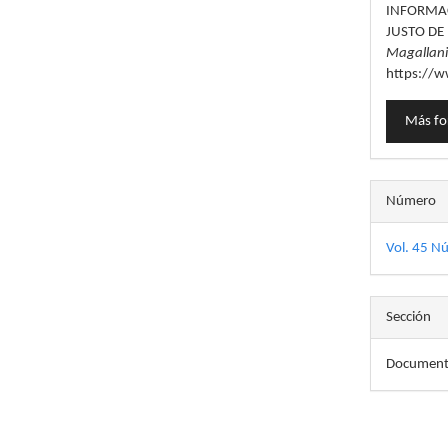
artícu
INFORMAC
JUSTO DE
Magallan
https://w
Más fo
Número
Vol. 45 N
Sección
Documento