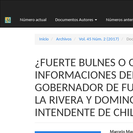
Navegación
principal
Contenido
Número actual
Documentos Autores
Números anter
principal
Barra
lateral
Inicio
Archivos
Vol. 45 Núm. 2 (2017)
Doc
¿FUERTE BULNES O 
INFORMACIONES DE
GOBERNADOR DE FU
LA RIVERA Y DOMIN
INTENDENTE DE CHI
Marcelo Ma