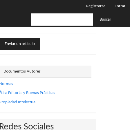
Registrarse
Entrar
Buscar
nviar
Enviar un artículo
n
rtículo
docautor
Documentos Autores
Normas
Ética Editorial y Buenas Prácticas
Propiedad Intelectual
Redes Sociales