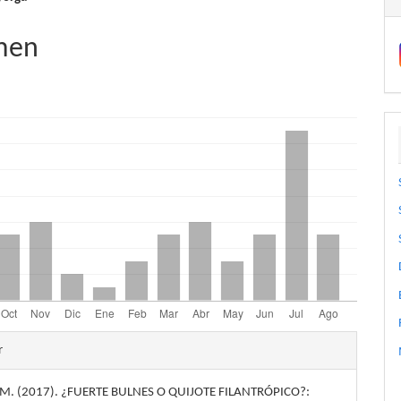
nido
pal
men
lo
les
r
 M. (2017). ¿FUERTE BULNES O QUIJOTE FILANTRÓPICO?: