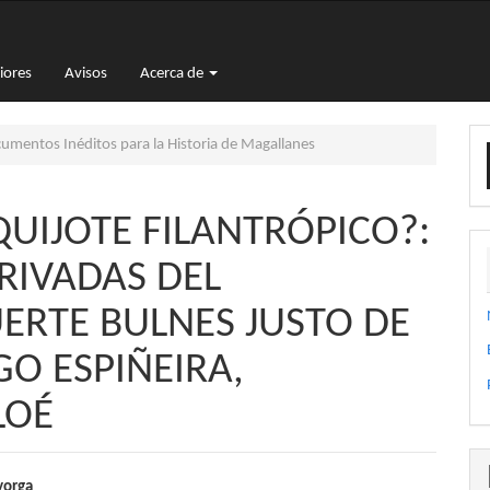
iores
Avisos
Acerca de
E
umentos Inéditos para la Historia de Magallanes
u
a
QUIJOTE FILANTRÓPICO?:
RIVADAS DEL
ERTE BULNES JUSTO DE
GO ESPIÑEIRA,
LOÉ
yorga