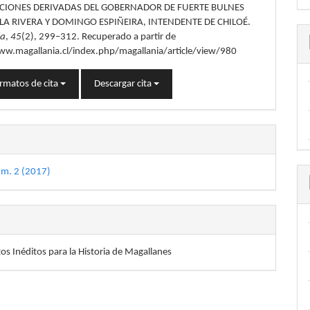
lo
IONES DERIVADAS DEL GOBERNADOR DE FUERTE BULNES
 LA RIVERA Y DOMINGO ESPIÑEIRA, INTENDENTE DE CHILOÉ.
ia
,
45
(2), 299–312. Recuperado a partir de
ww.magallania.cl/index.php/magallania/article/view/980
rmatos de cita
Descargar cita
úm. 2 (2017)
s Inéditos para la Historia de Magallanes