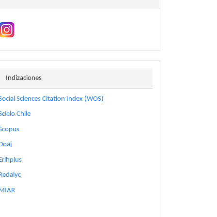
indizaciones
Indizaciones
Social Sciences Citation Index (WOS)
Scielo Chile
Scopus
Doaj
Erihplus
Redalyc
MIAR