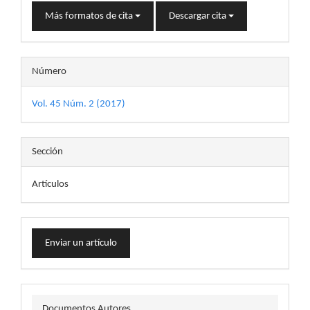
Más formatos de cita
Descargar cita
Número
Vol. 45 Núm. 2 (2017)
Sección
Artículos
Enviar
Enviar un artículo
un
artículo
docautor
Documentos Autores