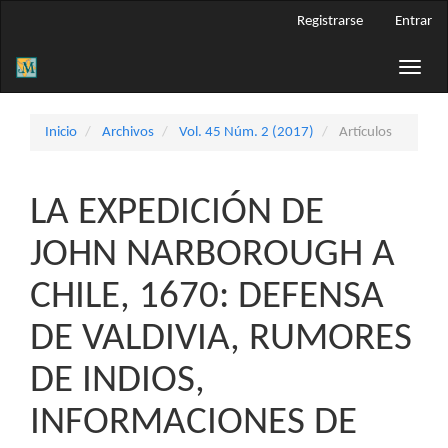
Navegación
Registrarse
Entrar
principal
Contenido
Toggle
principal
naviga
Barra
lateral
Inicio
Archivos
Vol. 45 Núm. 2 (2017)
Artículos
LA EXPEDICIÓN DE
JOHN NARBOROUGH A
CHILE, 1670: DEFENSA
DE VALDIVIA, RUMORES
DE INDIOS,
INFORMACIONES DE