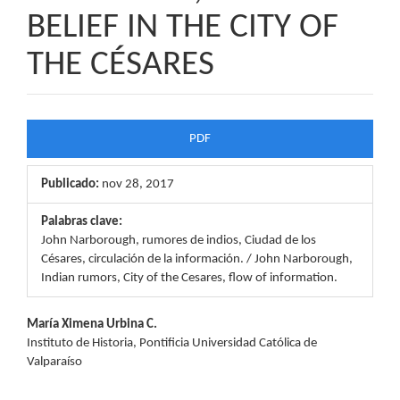
BELIEF IN THE CITY OF
THE CÉSARES
Barra
PDF
lateral
Publicado:
nov 28, 2017
del
artículo
Palabras clave:
John Narborough, rumores de indios, Ciudad de los
Césares, circulación de la información. / John Narborough,
Indian rumors, City of the Cesares, flow of information.
Contenido
María Ximena Urbina C.
Instituto de Historia, Pontificia Universidad Católica de
principal
Valparaíso
del