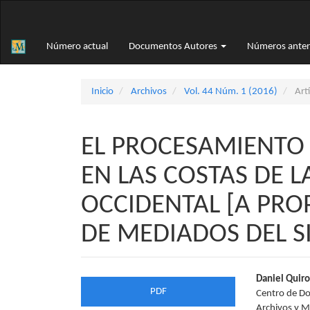
Navegación
principal
Contenido
Número actual
Documentos Autores
Números anter
principal
Barra
lateral
Inicio
Archivos
Vol. 44 Núm. 1 (2016)
Artí
EL PROCESAMIENTO
EN LAS COSTAS DE 
OCCIDENTAL [A PR
DE MEDIADOS DEL SI
Barra
Conte
Daniel Quiro
PDF
Centro de Do
lateral
princi
Archivos y M