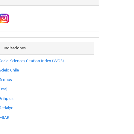
indizaciones
Indizaciones
Social Sciences Citation Index (WOS)
Scielo Chile
Scopus
Doaj
Erihplus
Redalyc
MIAR