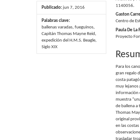
1140056.
del
del
Publicado:
jun 7, 2016
Gaston Carr
artículo
artícu
Palabras clave:
Centro de Es
ballenas varadas, fueguinos,
Paula De La
Capitán Thomas Mayne Reid,
Proyecto Fo
expedición del H.M.S. Beagle,
Siglo XIX
Resu
Para los can
gran regalo d
costa patagón
muy lejanos 
información 
muestra “una
de ballena a 
Thomas Mayne
original prov
en las costa
observacione
trasladar tro