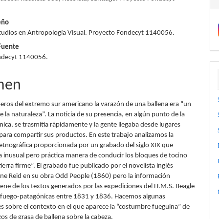
eño
lo
tudios en Antropología Visual. Proyecto Fondecyt 1140056.
 Fuente
ndecyt 1140056.
men
oeros del extremo sur americano la varazón de una ballena era “un
e la naturaleza”. La noticia de su presencia, en algún punto de la
ica, se trasmitía rápidamente y la gente llegaba desde lugares
para compartir sus productos. En este trabajo analizamos la
etnográfica proporcionada por un grabado del siglo XIX que
 inusual pero práctica manera de conducir los bloques de tocino
tierra firme”. El grabado fue publicado por el novelista inglés
 Reid en su obra Odd People (1860) pero la información
iene de los textos generados por las expediciones del H.M.S. Beagle
s fuego-patagónicas entre 1831 y 1836. Hacemos algunas
s sobre el contexto en el que aparece la “costumbre fueguina” de
zos de grasa de ballena sobre la cabeza.