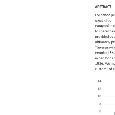
ABSTRACT
For canoe pe
great gift o
Patagonian c
to share the
provided by 
ultimately pr
The engravin
People (1860)
expeditions 
1836. We mak
custom” of c
Descargas