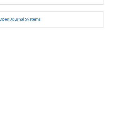
esarrollado
Open Journal Systems
or