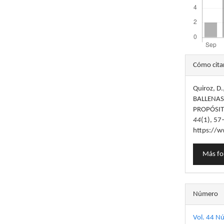
Detal
Cómo cita
del
Quiroz, D
artícu
BALLENAS
PROPÓSIT
44
(1), 57
https://w
Más fo
Número
Vol. 44 N