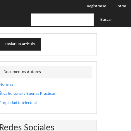
Registrarse
Entrar
Buscar
nviar
Enviar un artículo
n
rtículo
docautor
Documentos Autores
Normas
Ética Editorial y Buenas Prácticas
Propiedad Intelectual
Redes Sociales