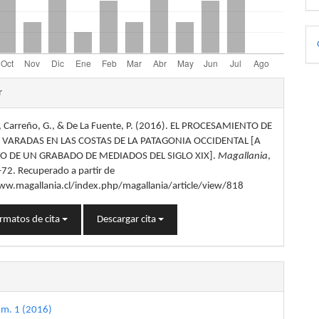
D
p
les
r
., Carreño, G., & De La Fuente, P. (2016). EL PROCESAMIENTO DE
lo
 VARADAS EN LAS COSTAS DE LA PATAGONIA OCCIDENTAL [A
O DE UN GRABADO DE MEDIADOS DEL SIGLO XIX].
Magallania
,
–72. Recuperado a partir de
ww.magallania.cl/index.php/magallania/article/view/818
rmatos de cita
Descargar cita
úm. 1 (2016)