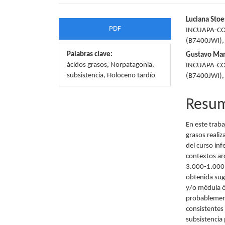
Barra
Conte
Luciana Stoe
PDF
INCUAPA-CON
lateral
princi
(B7400JWI), 
del
del
Palabras clave:
Gustavo Mar
ácidos grasos, Norpatagonia,
INCUAPA-CON
artículo
artícu
subsistencia, Holoceno tardío
(B7400JWI), 
Resu
En este traba
grasos realiz
del curso inf
contextos ar
3.000-1.000 
obtenida sug
y/o médula ó
probablement
consistentes 
subsistencia