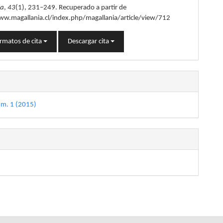
ia
,
43
(1), 231–249. Recuperado a partir de
ww.magallania.cl/index.php/magallania/article/view/712
rmatos de cita
Descargar cita
úm. 1 (2015)