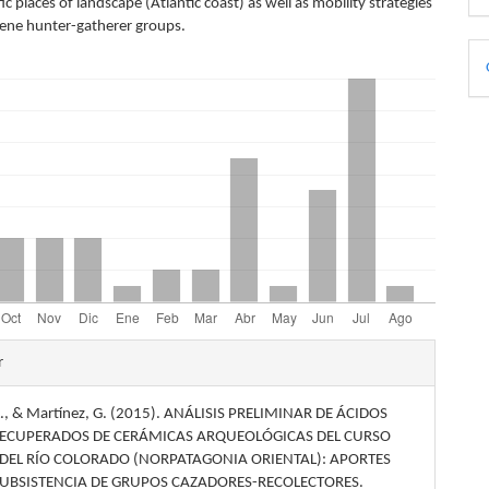
ific places of landscape (Atlantic coast) as well as mobility strategies
cene hunter-gatherer groups.
D
p
les
r
 L., & Martínez, G. (2015). ANÁLISIS PRELIMINAR DE ÁCIDOS
lo
ECUPERADOS DE CERÁMICAS ARQUEOLÓGICAS DEL CURSO
 DEL RÍO COLORADO (NORPATAGONIA ORIENTAL): APORTES
SUBSISTENCIA DE GRUPOS CAZADORES-RECOLECTORES.