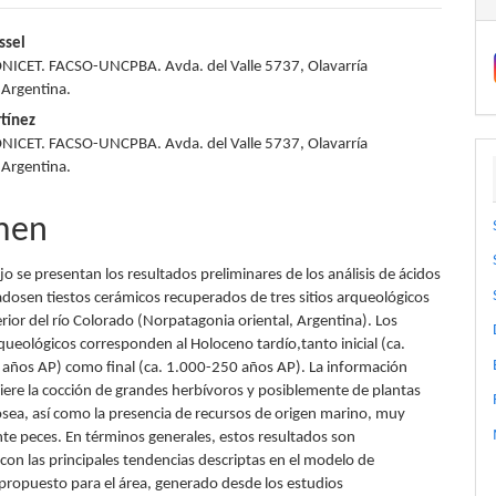
nido
ssel
ICET. FACSO-UNCPBA. Avda. del Valle 5737, Olavarría
pal
Argentina.
tínez
ICET. FACSO-UNCPBA. Avda. del Valle 5737, Olavarría
lo
Argentina.
men
jo se presentan los resultados preliminares de los análisis de ácidos
adosen tiestos cerámicos recuperados de tres sitios arqueológicos
erior del río Colorado (Norpatagonia oriental, Argentina). Los
queológicos corresponden al Holoceno tardío,tanto inicial (ca.
años AP) como final (ca. 1.000-250 años AP). La información
iere la cocción de grandes herbívoros y posiblemente de plantas
sea, así como la presencia de recursos de origen marino, muy
e peces. En términos generales, estos resultados son
con las principales tendencias descriptas en el modelo de
 propuesto para el área, generado desde los estudios