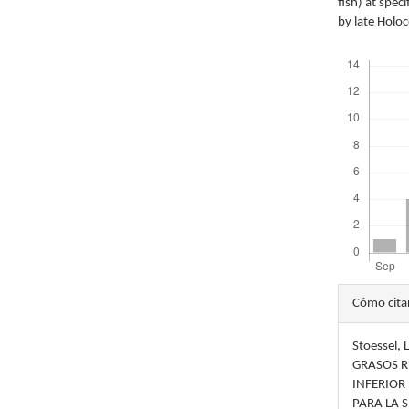
fish) at spec
by late Holo
Descargas
Detal
Cómo cita
del
Stoessel,
artícu
GRASOS R
INFERIOR
PARA LA 