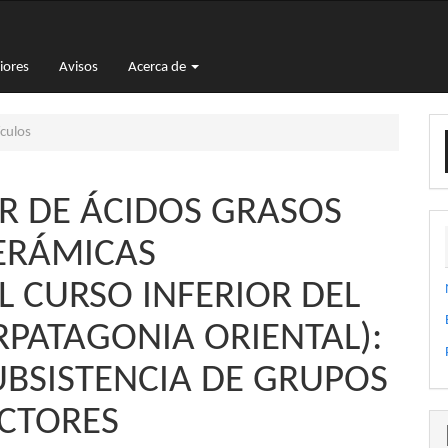
iores
Avisos
Acerca de
E
culos
u
a
AR DE ÁCIDOS GRASOS
ERÁMICAS
 CURSO INFERIOR DEL
PATAGONIA ORIENTAL):
UBSISTENCIA DE GRUPOS
CTORES