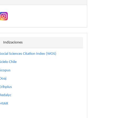
indizaciones
Indizaciones
Social Sciences Citation Index (WOS)
Scielo Chile
Scopus
Doaj
Erihplus
Redalyc
MIAR