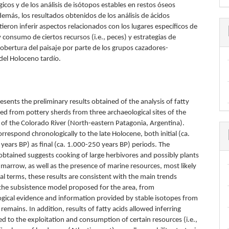
cos y de los análisis de isótopos estables en restos óseos
más, los resultados obtenidos de los análisis de ácidos
ieron inferir aspectos relacionados con los lugares específicos de
 consumo de ciertos recursos (i.e., peces) y estrategias de
cobertura del paisaje por parte de los grupos cazadores-
del Holoceno tardío.
esents the preliminary results obtained of the analysis of fatty
ed from pottery sherds from three archaeological sites of the
 of the Colorado River (North-eastern Patagonia, Argentina).
orrespond chronologically to the late Holocene, both initial (ca.
years BP) as final (ca. 1.000-250 years BP) periods. The
obtained suggests cooking of large herbivores and possibly plants
marrow, as well as the presence of marine resources, most likely
ral terms, these results are consistent with the main trends
 the subsistence model proposed for the area, from
gical evidence and information provided by stable isotopes from
mains. In addition, results of fatty acids allowed inferring
ed to the exploitation and consumption of certain resources (i.e.,