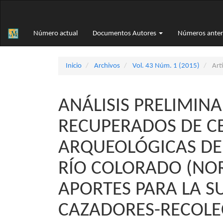
Navegación
principal
Contenido
Número actual
Documentos Autores
Números anter
principal
Barra
lateral
Inicio
Archivos
Vol. 43 Núm. 1 (2015)
Artí
ANÁLISIS PRELIMIN
RECUPERADOS DE C
ARQUEOLÓGICAS DEL
RÍO COLORADO (NOR
APORTES PARA LA S
CAZADORES-RECOLE