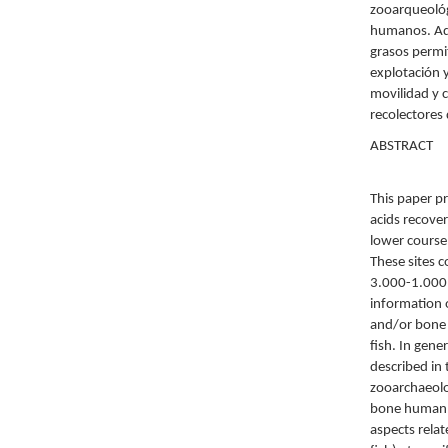
zooarqueológi
humanos. Ade
grasos permit
explotación y
movilidad y 
recolectores 
ABSTRACT
This paper pr
acids recover
lower course
These sites c
3.000-1.000 
information 
and/or bone 
fish. In gene
described in
zooarchaeolo
bone human re
aspects relat