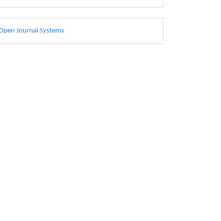
esarrollado
Open Journal Systems
or