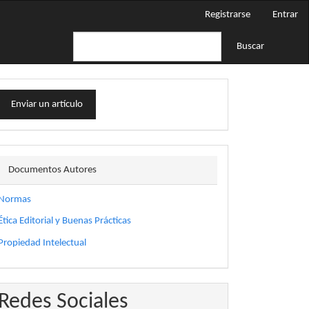
Registrarse
Entrar
Buscar
nviar
Enviar un artículo
n
rtículo
docautor
Documentos Autores
Normas
Ética Editorial y Buenas Prácticas
Propiedad Intelectual
Redes Sociales