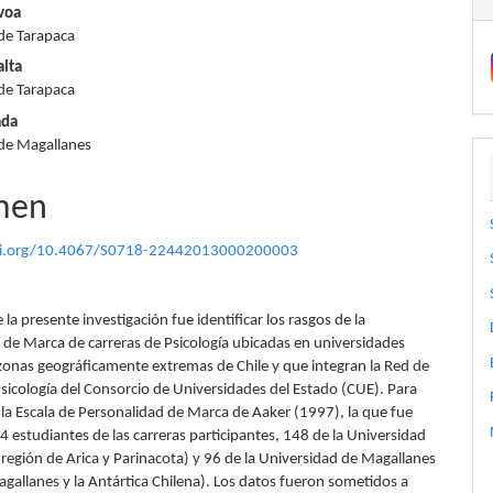
voa
lo
de Tarapaca
alta
de Tarapaca
ada
de Magallanes
men
doi.org/10.4067/S0718-22442013000200003
e la presente investigación fue identificar los rasgos de la
 de Marca de carreras de Psicología ubicadas en universidades
 zonas geográficamente extremas de Chile y que integran la Red de
Psicología del Consorcio de Universidades del Estado (CUE). Para
zó la Escala de Personalidad de Marca de Aaker (1997), la que fue
4 estudiantes de las carreras participantes, 148 de la Universidad
(región de Arica y Parinacota) y 96 de la Universidad de Magallanes
agallanes y la Antártica Chilena). Los datos fueron sometidos a