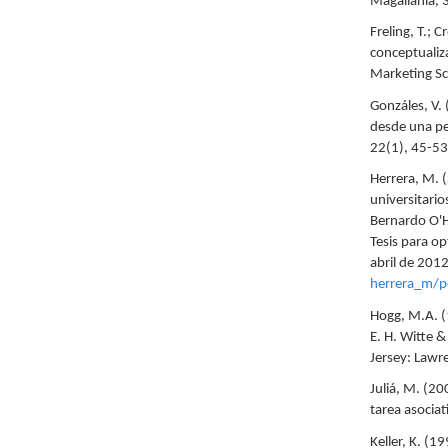
Magallania, 3
Freling, T.; 
conceptualiz
Marketing Sc
Gonzáles, V.
desde una pe
22(1), 45-53.
Herrera, M. (
universitario
Bernardo O'Hi
Tesis para op
abril de 201
herrera_m/p
Hogg, M.A. (1
E. H. Witte 
Jersey: Lawre
Juliá, M. (2
tarea asociat
Keller, K. (