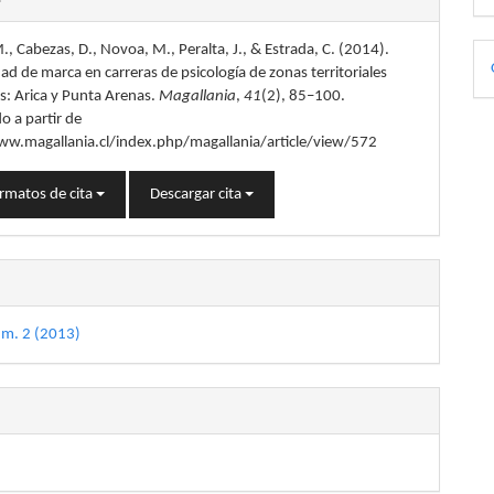
D
., Cabezas, D., Novoa, M., Peralta, J., & Estrada, C. (2014).
lo
ad de marca en carreras de psicología de zonas territoriales
p
: Arica y Punta Arenas.
Magallania
,
41
(2), 85–100.
o a partir de
ww.magallania.cl/index.php/magallania/article/view/572
rmatos de cita
Descargar cita
úm. 2 (2013)