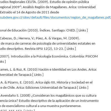
tudios Regionales CEUTA. (2009). Estudio de opinión pública
egional 2009": Análisis Región de Magallanes. Arica: Universidad
 Extraído el 14 de Agosto de 2011 desde
ubdere.gov.cl/sites/default/files/documentos/region_de_magallanes.pdf
onal de Educación (2010). Índices. Santiago: CNED. [ Links ]
Cabezas, D.; Herrera, V.; Páez, A. & Vargas, M. (2009).
 de marca de carreras de psicología de universidades estatales en
udio descriptivo. Revista IIPSI 12(2), 13-23. [ Links ]
(2007). Introducción a la Psicología Económica. Colombia: PSICOM
nks ]
dames, L. & Ruz, R. (2010) Nación e Identidad en Los Andes. Arica:
versidad de Tarapacá [ Links ]
z A. & Pizarro, E. (2010). Arica siglo XX. Historia y Sociedad en el
 de Chile. Arica: Ediciones Universidad de Tarapacá [ Links ]
& Avendaño S. (2008) ¿Consideran los magallánicos que su cultura
encia única? Estudio descriptivo de la aplicación de un instrumento
n de esencialismo cultural a una muestra puntarenense.