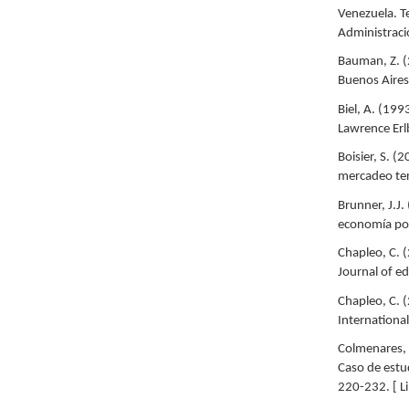
Venezuela. Te
Administració
Bauman, Z. (
Buenos Aires:
Biel, A. (199
Lawrence Erl
Boisier, S. (
mercadeo terr
Brunner, J.J.
economía pol
Chapleo, C. 
Journal of e
Chapleo, C. 
International
Colmenares, 
Caso de estu
220-232. [ Li