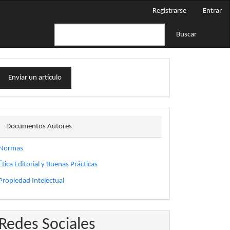
Registrarse
Entrar
Buscar
nviar
Enviar un artículo
n
rtículo
docautor
Documentos Autores
Normas
Ética Editorial y Buenas Prácticas
Propiedad Intelectual
Redes Sociales