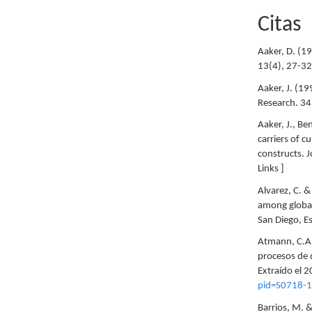
Citas
Aaker, D. (19
13(4), 27-32.
Aaker, J. (1
Research. 34,
Aaker, J., B
carriers of c
constructs. J
Links ]
Alvarez, C. &
among globa
San Diego, Es
Atmann, C.A. 
procesos de d
Extraído el 
pid=S0718-1
Barrios, M. 