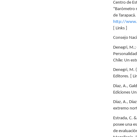
Centro de Es
"Barómetro r
de Tarapacá.
http://www.s
[ Links ]
Consejo Naci
Denegri, M.; 
Personalidad
Chile: Un est
Denegri, M. 
Editores. [ Li
Diaz, A., Gal
Ediciones Uni
Díaz, A., Día
extremo norte
Estrada, C. 
posee una es
de evaluació