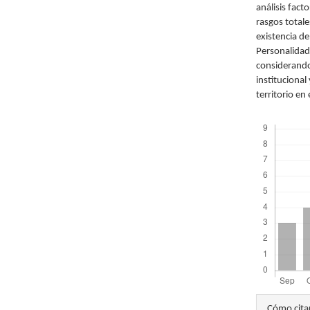
análisis fact
rasgos totale
existencia de
Personalidad
considerando
institucional
territorio en
Descargas
Detal
Cómo cita