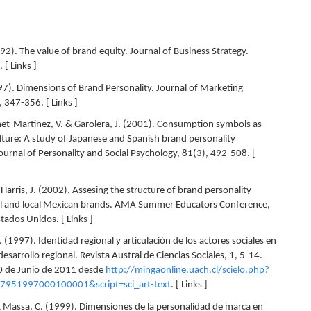
92). The value of brand equity. Journal of Business Strategy.
 [ Links ]
997). Dimensions of Brand Personality. Journal of Marketing
 347-356. [ Links ]
enet-Martinez, V. & Garolera, J. (2001). Consumption symbols as
ulture: A study of Japanese and Spanish brand personality
ournal of Personality and Social Psychology, 81(3), 492-508. [
 Harris, J. (2002). Assesing the structure of brand personality
l and local Mexican brands. AMA Summer Educators Conference,
tados Unidos. [ Links ]
(1997). Identidad regional y articulación de los actores sociales en
esarrollo regional. Revista Austral de Ciencias Sociales, 1, 5-14.
20 de Junio de 2011 desde
http://mingaonline.uach.cl/scielo.php?
7951997000100001&script=sci_art-text
. [ Links ]
& Massa, C. (1999). Dimensiones de la personalidad de marca en