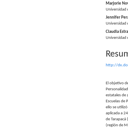
Marjorie No
artículo
artícu
Universidad 
Jennifer Per
Universidad 
Claudia Estr
Universidad 
Resu
http://dx.
El objetivo d
Personalidad
estatales de
Escuelas de 
ello se utili
aplicada a 24
de Tarapacá 
(región de M