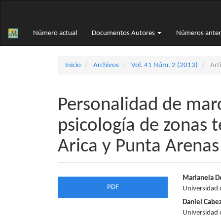
Navegación
principal
Contenido
Número actual
Documentos Autores
Números anter
principal
Barra
lateral
Inicio
Archivos
Vol. 41 Núm. 2 (2013)
Artí
Personalidad de marc
psicología de zonas 
Arica y Punta Arenas
Barra
Conte
Marianela D
PDF
Universidad 
lateral
princi
Daniel Cabe
del
del
Universidad 