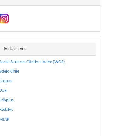
indizaciones
Indizaciones
Social Sciences Citation Index (WOS)
Scielo Chile
Scopus
Doaj
Erihplus
Redalyc
MIAR