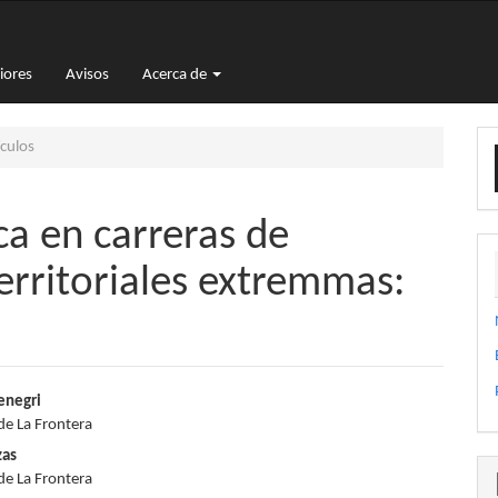
iores
Avisos
Acerca de
E
culos
u
a
a en carreras de
territoriales extremmas:
nido
enegri
de La Frontera
pal
zas
de La Frontera