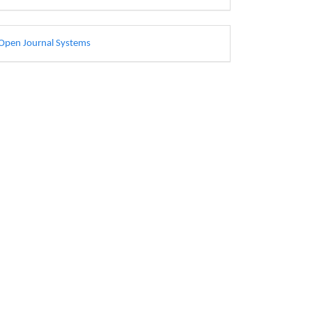
esarrollado
Open Journal Systems
or