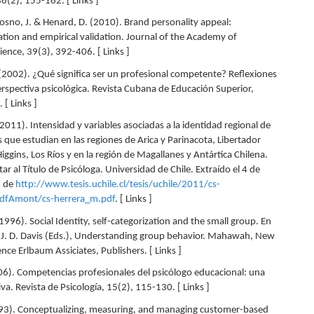
6(2), 155-162. [ Links ]
Crosno, J. & Henard, D. (2010). Brand personality appeal:
ation and empirical validation. Journal of the Academy of
ience, 39(3), 392-406. [ Links ]
 (2002). ¿Qué significa ser un profesional competente? Reflexiones
rspectiva psicológica. Revista Cubana de Educación Superior,
 [ Links ]
2011). Intensidad y variables asociadas a la identidad regional de
s que estudian en las regiones de Arica y Parinacota, Libertador
ggins, Los Ríos y en la región de Magallanes y Antártica Chilena.
tar al Título de Psicóloga. Universidad de Chile. Extraído el 4 de
2 de
http://www.tesis.uchile.cl/tesis/uchile/2011/cs-
dfAmont/cs-herrera_m.pdf
. [ Links ]
996). Social Identity, self-categorization and the small group. En
& J. D. Davis (Eds.), Understanding group behavior. Mahawah, New
nce Erlbaum Assiciates, Publishers. [ Links ]
006). Competencias profesionales del psicólogo educacional: una
iva. Revista de Psicología, 15(2), 115-130. [ Links ]
1993). Conceptualizing, measuring, and managing customer-based