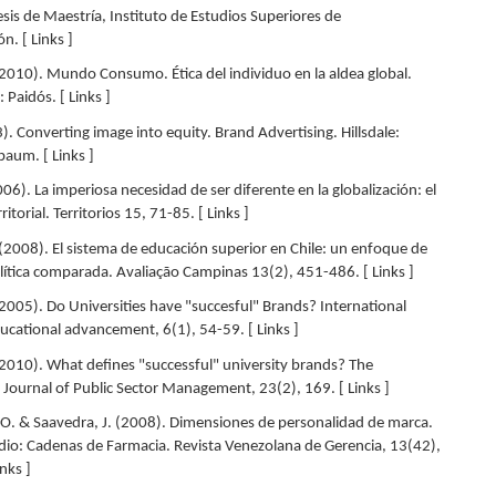
sis de Maestría, Instituto de Estudios Superiores de
n. [ Links ]
2010). Mundo Consumo. Ética del individuo en la aldea global.
 Paidós. [ Links ]
3). Converting image into equity. Brand Advertising. Hillsdale:
baum. [ Links ]
2006). La imperiosa necesidad de ser diferente en la globalización: el
itorial. Territorios 15, 71-85. [ Links ]
 (2008). El sistema de educación superior en Chile: un enfoque de
ítica comparada. Avaliação Campinas 13(2), 451-486. [ Links ]
(2005). Do Universities have "succesful" Brands? International
ducational advancement, 6(1), 54-59. [ Links ]
(2010). What defines "successful" university brands? The
 Journal of Public Sector Management, 23(2), 169. [ Links ]
O. & Saavedra, J. (2008). Dimensiones de personalidad de marca.
dio: Cadenas de Farmacia. Revista Venezolana de Gerencia, 13(42),
nks ]