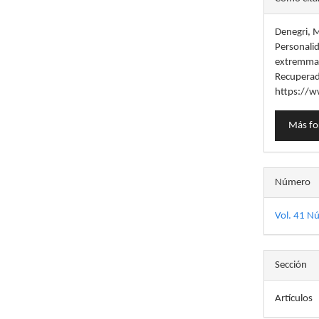
del
Denegri, M
artícu
Personalid
extremmas
Recuperad
https://w
Más fo
Número
Vol. 41 N
Sección
Artículos