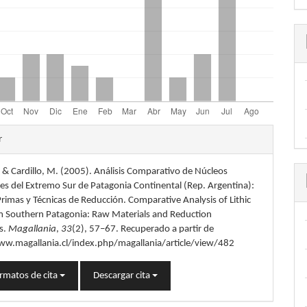
les
r
., & Cardillo, M. (2005). Análisis Comparativo de Núcleos
lo
es del Extremo Sur de Patagonia Continental (Rep. Argentina):
rimas y Técnicas de Reducción. Comparative Analysis of Lithic
m Southern Patagonia: Raw Materials and Reduction
s.
Magallania
,
33
(2), 57–67. Recuperado a partir de
ww.magallania.cl/index.php/magallania/article/view/482
rmatos de cita
Descargar cita