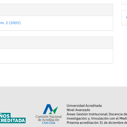
D
p
úm. 2 (2005)