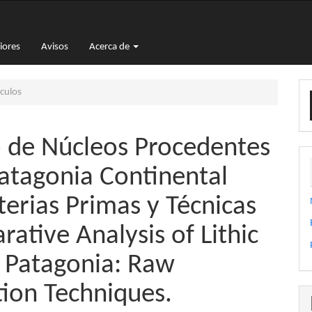
iores
Avisos
Acerca de
E
culos
u
a
o de Núcleos Procedentes
atagonia Continental
terias Primas y Técnicas
ative Analysis of Lithic
 Patagonia: Raw
ion Techniques.