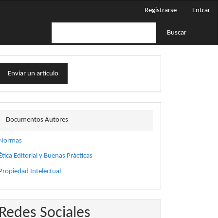
Registrarse
Entrar
Buscar
nviar
Enviar un artículo
n
rtículo
docautor
Documentos Autores
Normas
Ética Editorial y Buenas Prácticas
Propiedad Intelectual
Redes Sociales