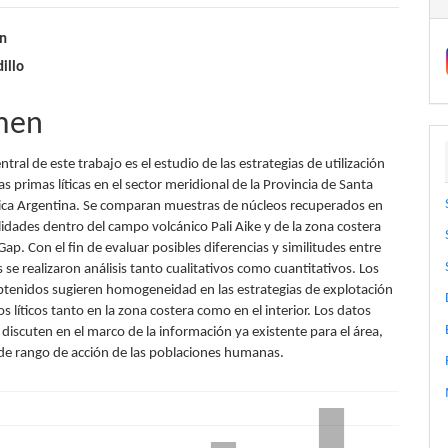
nido
in
illo
pal
men
lo
entral de este trabajo es el estudio de las estrategias de utilización
as primas líticas en el sector meridional de la Provincia de Santa
ica Argentina. Se comparan muestras de núcleos recuperados en
lidades dentro del campo volcánico Pali Aike y de la zona costera
p. Con el fin de evaluar posibles diferencias y similitudes entre
 se realizaron análisis tanto cualitativos como cuantitativos. Los
btenidos sugieren homogeneidad en las estrategias de explotación
os líticos tanto en la zona costera como en el interior. Los datos
discuten en el marco de la información ya existente para el área,
de rango de acción de las poblaciones humanas.