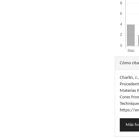
Detal
Cómo cita
del
Charlin, J
artícu
Procedent
Materias P
Cores fro
Technique
https://w
Más fo