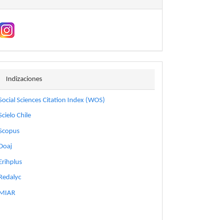
indizaciones
Indizaciones
Social Sciences Citation Index (WOS)
Scielo Chile
Scopus
Doaj
Erihplus
Redalyc
MIAR