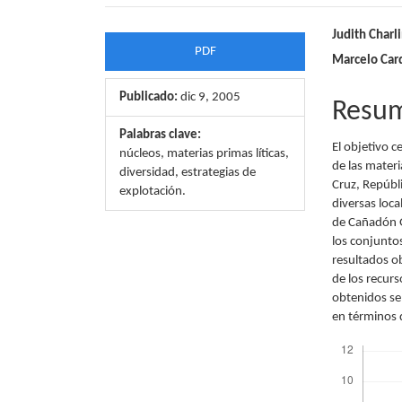
Barra
Conte
Judith Charl
PDF
Marcelo Card
lateral
princi
del
del
Publicado:
dic 9, 2005
Resu
artículo
artícu
Palabras clave:
El objetivo c
núcleos, materias primas líticas,
de las materi
diversidad, estrategias de
Cruz, Repúbl
explotación.
diversas loca
de Cañadón Ga
los conjuntos
resultados o
de los recurs
obtenidos se 
en términos 
Descargas