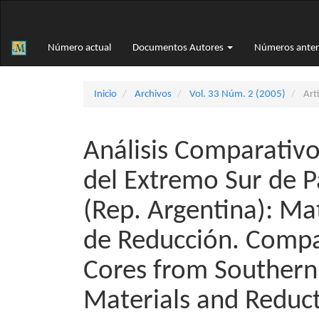
Navegación
principal
Contenido
Número actual
Documentos Autores
Números anter
principal
Barra
lateral
Inicio
Archivos
Vol. 33 Núm. 2 (2005)
Artí
Análisis Comparativ
del Extremo Sur de P
(Rep. Argentina): Ma
de Reducción. Compar
Cores from Southern
Materials and Reduct