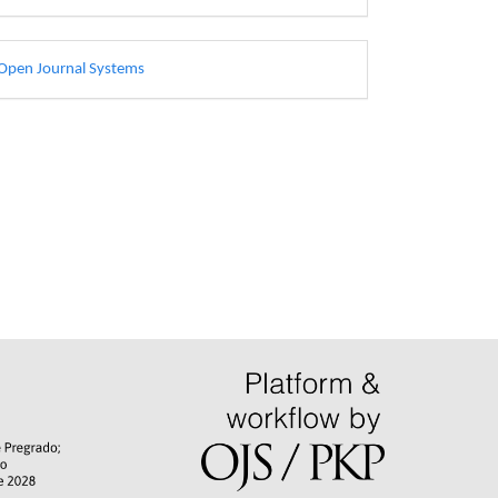
esarrollado
Open Journal Systems
or