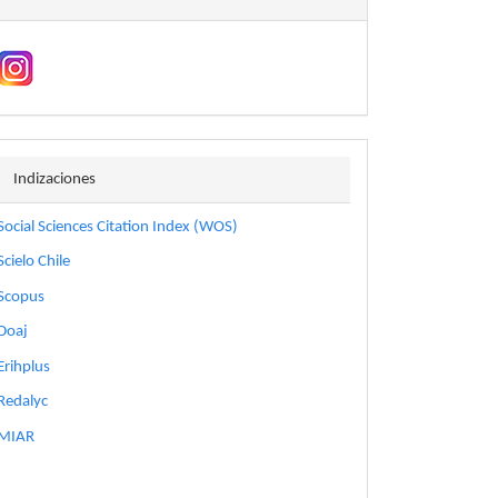
indizaciones
Indizaciones
Social Sciences Citation Index (WOS)
Scielo Chile
Scopus
Doaj
Erihplus
Redalyc
MIAR