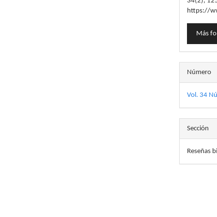
34
(2), 12
https://w
Más fo
Número
Vol. 34 N
Sección
Reseñas bi