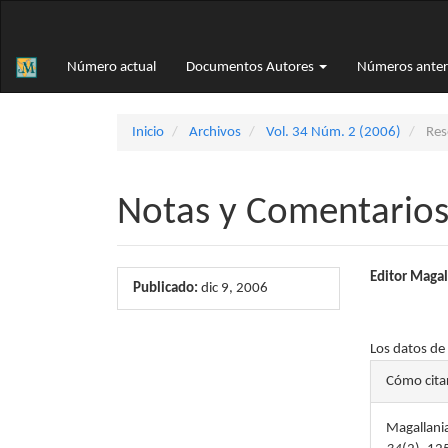
Navegación
principal
Contenido
Número actual
Documentos Autores
Números anter
principal
Barra
lateral
Inicio
Archivos
Vol. 34 Núm. 2 (2006)
Rese
Notas y Comentarios 
Barra
Conte
Editor Magal
Publicado:
dic 9, 2006
lateral
princi
Descargas
del
del
Los datos de
Detal
artículo
artícu
Cómo cita
del
Magallania
artícu