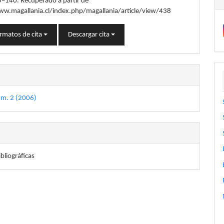
5–140. Recuperado a partir de
ww.magallania.cl/index.php/magallania/article/view/438
rmatos de cita
Descargar cita
úm. 2 (2006)
bliográficas