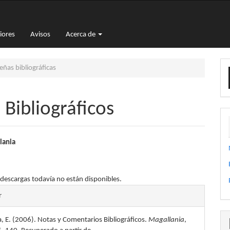
iores
Avisos
Acerca de
E
ñas bibliográficas
u
a
Bibliográficos
nido
lania
pal
 descargas todavía no están disponibles.
les
lo
r
, E. (2006). Notas y Comentarios Bibliográficos.
Magallania
,
lo