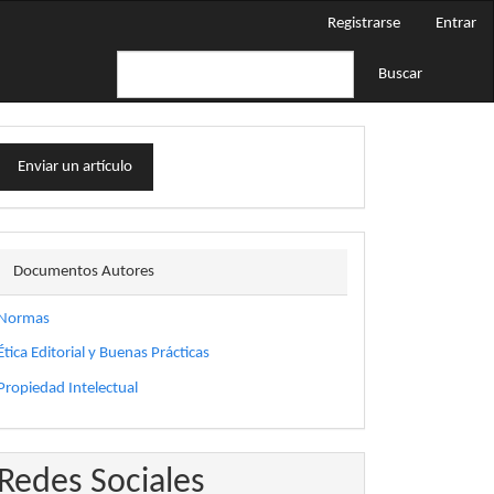
Registrarse
Entrar
Buscar
nviar
Enviar un artículo
n
rtículo
docautor
Documentos Autores
Normas
Ética Editorial y Buenas Prácticas
Propiedad Intelectual
Redes Sociales