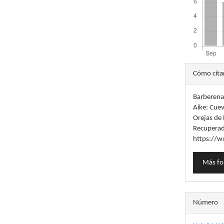
Detal
Cómo cita
del
Barberena,
artícu
Aike: Cuev
Orejas de 
Recuperad
https://w
Más fo
Número