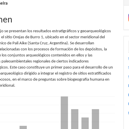
ñeira
lo
men
jo se presentan los resultados estratigráficos y geoarqueológicos
el sitio Orejas de Burro 1, ubicado en el sector meridional del
co de Pali Aike (Santa Cruz, Argentina). Se desarrollan
relacionadas con los procesos de formación de los depósitos, la
 los conjuntos arqueológicos contenidos en ellos y las
s paleoambientales regionales de ciertos indicadores
icos. Este caso constituye un primer paso para el desarrollo de un
queológico dirigido a integrar el registro de sitios estratificados
ocosos, en el marco de preguntas sobre biogeografía humana en
ridional.