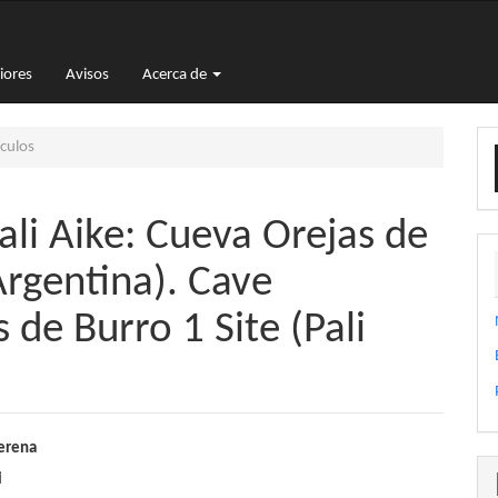
iores
Avisos
Acerca de
E
culos
u
a
li Aike: Cueva Orejas de
Argentina). Cave
de Burro 1 Site (Pali
nido
erena
i
pal