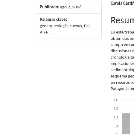
Carola Casti
del
del
Publicado:
ago 9, 2006
artículo
artícu
Resu
Palabras clave:
geoarqueología, cuevas, Pali
Aike.
En este traba
obtenidos en 
campo volcáni
discusiones 
cronología de
implicacione
sedimentológ
esquema geoar
en reparos r
Patagonia me
Descargas