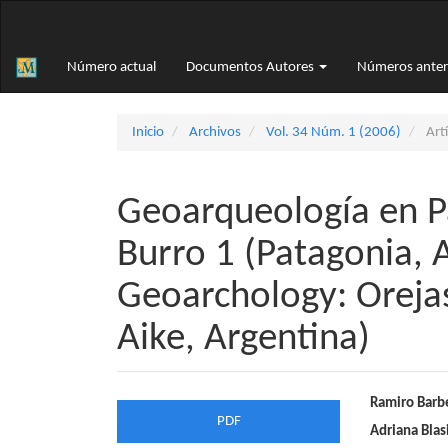
Navegación
principal
Contenido
Número actual
Documentos Autores
Números anter
principal
Barra
lateral
Inicio
Archivos
Vol. 34 Núm. 1 (2006)
Artí
Geoarqueología en Pa
Burro 1 (Patagonia, 
Geoarchology: Orejas 
Aike, Argentina)
Barra
Conte
Ramiro Barb
PDF
Adriana Blas
lateral
princi