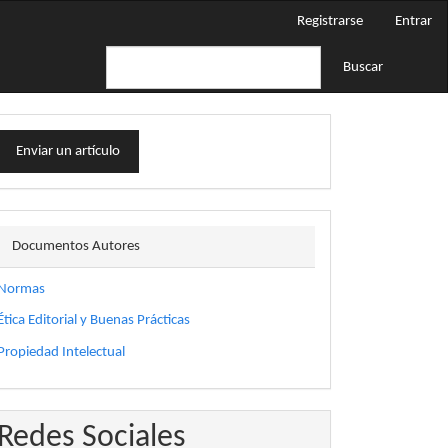
Registrarse
Entrar
Buscar
nviar
Enviar un artículo
n
rtículo
docautor
Documentos Autores
Normas
Ética Editorial y Buenas Prácticas
Propiedad Intelectual
Redes Sociales