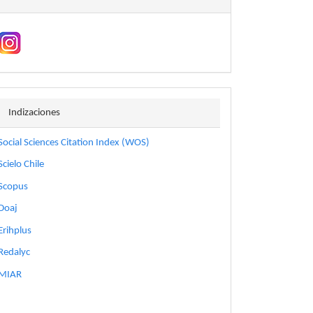
indizaciones
Indizaciones
Social Sciences Citation Index (WOS)
Scielo Chile
Scopus
Doaj
Erihplus
Redalyc
MIAR