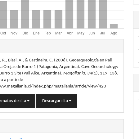
les
r
 R., Blasi, A., & Castiñeira, C. (2006). Geoarqueología en Pali
lo
a Orejas de Burro 1 (Patagonia, Argentina). Cave Geoarchology:
Burro 1 Site (Pali Aike, Argentina).
Magallania
,
34
(1), 119–138.
o a partir de
ww.magallania.cl/index.php/magallania/article/view/420
rmatos de cita
Descargar cita