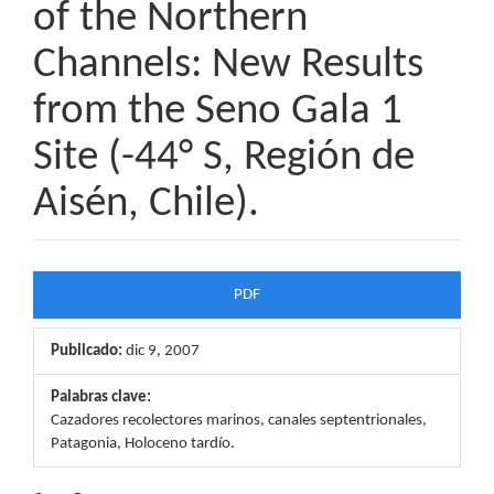
of the Northern
Channels: New Results
from the Seno Gala 1
Site (-44° S, Región de
Aisén, Chile).
Barra
PDF
lateral
Publicado:
dic 9, 2007
del
artículo
Palabras clave:
Cazadores recolectores marinos, canales septentrionales,
Patagonia, Holoceno tardío.