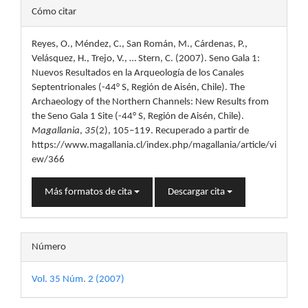
Detalles
Cómo citar
del
Reyes, O., Méndez, C., San Román, M., Cárdenas, P.,
artículo
Velásquez, H., Trejo, V., … Stern, C. (2007). Seno Gala 1:
Nuevos Resultados en la Arqueología de los Canales
Septentrionales (-44° S, Región de Aisén, Chile). The
Archaeology of the Northern Channels: New Results from
the Seno Gala 1 Site (-44° S, Región de Aisén, Chile).
Magallania
,
35
(2), 105–119. Recuperado a partir de
https://www.magallania.cl/index.php/magallania/article/vi
ew/366
Más formatos de cita
Descargar cita
Número
Vol. 35 Núm. 2 (2007)