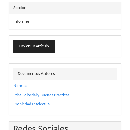
Sección
Informes
Enviar
Enviar un artículo
un
artículo
docautor
Documentos Autores
Normas
Ética Editorial y Buenas Prácticas
Propiedad Intelectual
Redes Sociales