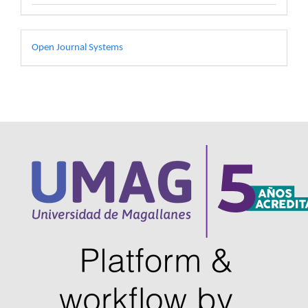
Desarrollado
Open Journal Systems
por