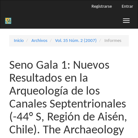
Navegación
Registrarse
Entrar
principal
Contenido
Toggle
principal
naviga
Barra
lateral
Inicio
Archivos
Vol. 35 Núm. 2 (2007)
Informes
Seno Gala 1: Nuevos
Resultados en la
Arqueología de los
Canales Septentrionales
(-44° S, Región de Aisén,
Chile). The Archaeology