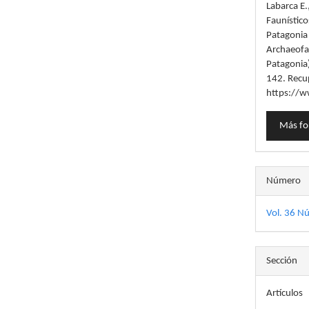
Labarca E.
artícu
Faunístico
Patagonia
Archaeofa
Patagonia
142. Recu
https://w
Más fo
Número
Vol. 36 N
Sección
Artículos