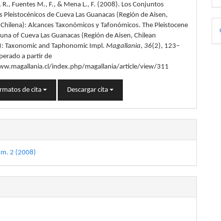
, R., Fuentes M., F., & Mena L., F. (2008). Los Conjuntos
lo
s Pleistocénicos de Cueva Las Guanacas (Región de Aisen,
D
 Chilena): Alcances Taxonómicos y Tafonómicos. The Pleistocene
una of Cueva Las Guanacas (Región de Aisen, Chilean
p
): Taxonomic and Taphonomic Impl.
Magallania
,
36
(2), 123–
perado a partir de
ww.magallania.cl/index.php/magallania/article/view/311
rmatos de cita
Descargar cita
úm. 2 (2008)