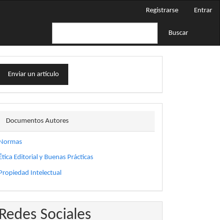
Registrarse
Entrar
Buscar
nviar
Enviar un artículo
n
rtículo
docautor
Documentos Autores
Normas
Ética Editorial y Buenas Prácticas
Propiedad Intelectual
Redes Sociales