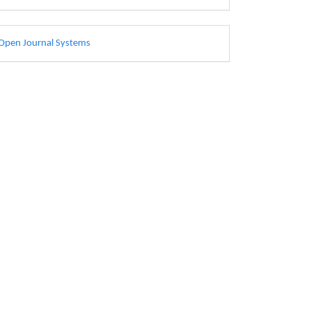
esarrollado
Open Journal Systems
or