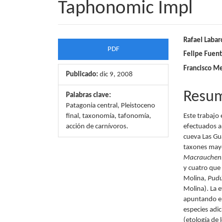
Taphonomic Impl
Barra
Conte
Rafael Labar
PDF
Felipe Fuen
lateral
princi
Francisco Me
del
del
Publicado:
dic 9, 2008
artículo
artícu
Resu
Palabras clave:
Patagonia central, Pleistoceno
final, taxonomía, tafonomía,
Este trabajo
acción de carnívoros.
efectuados a 
cueva Las Gu
taxones mayo
Macrauchen
y cuatro que
Molina,
Pud
Molina). La 
apuntando en
especies adic
(etología de 