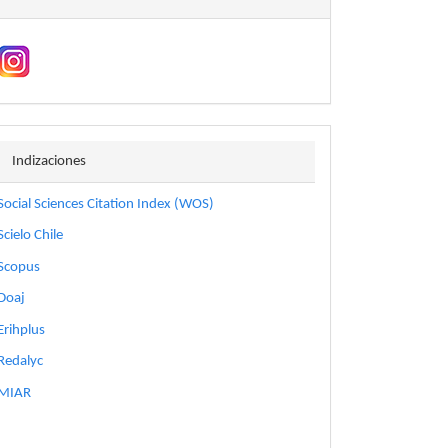
indizaciones
Indizaciones
Social Sciences Citation Index (WOS)
Scielo Chile
Scopus
Doaj
Erihplus
Redalyc
MIAR