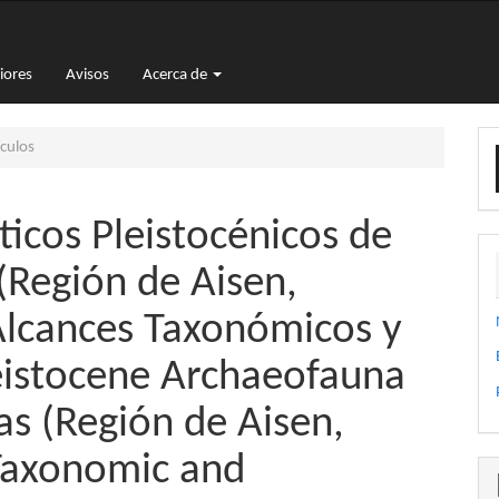
iores
Avisos
Acerca de
E
culos
u
a
ticos Pleistocénicos de
(Región de Aisen,
Alcances Taxonómicos y
eistocene Archaeofauna
s (Región de Aisen,
 Taxonomic and