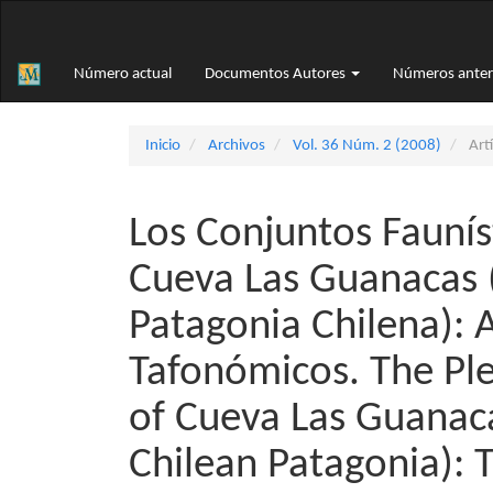
Navegación
principal
Contenido
Número actual
Documentos Autores
Números anter
principal
Barra
lateral
Inicio
Archivos
Vol. 36 Núm. 2 (2008)
Artí
Los Conjuntos Faunís
Cueva Las Guanacas 
Patagonia Chilena): 
Tafonómicos. The Pl
of Cueva Las Guanaca
Chilean Patagonia):