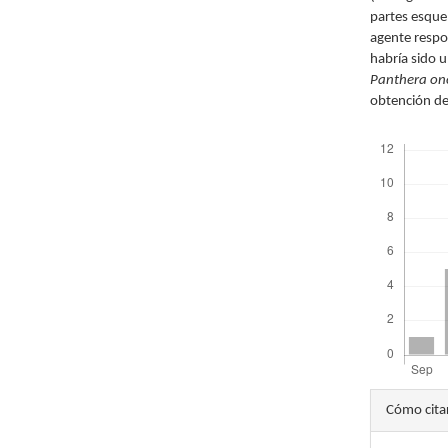
partes esquel
agente respo
habría sido 
Panthera o
obtención de 
Descargas
Detal
Cómo cita
del