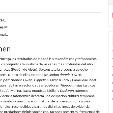
nido
ca E.
tes M.
pal
na L.
lo
men
 entrega los resultados de los análisis taxonómicos y tafonómicos
los conjuntos faunísticos de las capas más profundas del sitio
anacas (Región de Aisén). Se constata la presencia de ocho
res, cuatro de ellos extintos
(Mylodon darwini
Owen,
ia patachonica
Owen,
Hippidion saídiasi
Roth y Camelidae indet.)
 aún habitan el sector o sus alrededores
(Hippocamelus bisulcus
ú pudú
Molina,
Lama guanicoe
Müller y
Dusicyon culpaeus
evidencia tafonómica descarta una ocupación cultural temprana,
 cambio a una utilización natural de la cueva por una o más
ionales, reconocibles a partir de distintas líneas de evidencia
los predadores finipleistocénicos, taxones presentes, frecuencia de