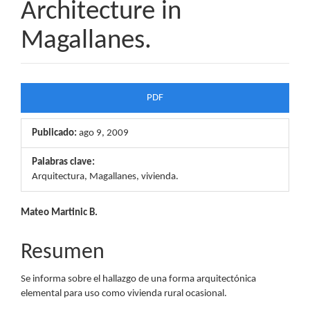
Architecture in
Magallanes.
Barra
PDF
lateral
Publicado:
ago 9, 2009
del
artículo
Palabras clave:
Arquitectura, Magallanes, vivienda.
Contenido
Mateo Martinic B.
principal
Resumen
del
Se informa sobre el hallazgo de una forma arquitectónica
artículo
elemental para uso como vivienda rural ocasional.
Descargas