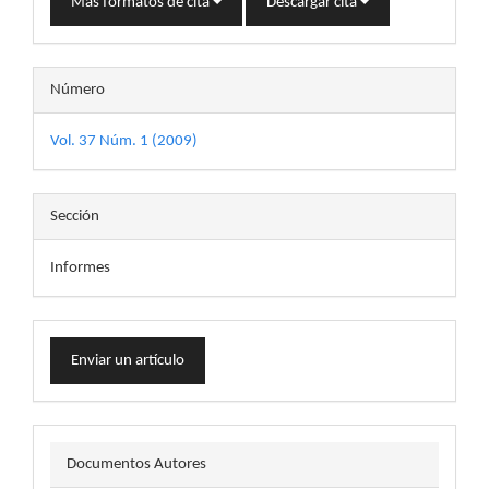
Más formatos de cita
Descargar cita
Número
Vol. 37 Núm. 1 (2009)
Sección
Informes
Enviar
Enviar un artículo
un
artículo
docautor
Documentos Autores