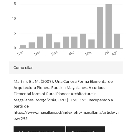
Detalles
Cómo citar
del
Martinic B., M. (2009). Una Curiosa Forma Elemental de
artículo
Arquitectura Pionera Rural en Magallanes. A curious
Elemental form of Rural Pioneer Architecture in
Magallanes.
Magallania
,
37
(1), 153–155. Recuperado a
partir de
https://www.magallania.cl/index.php/magallania/article/vi
ew/295