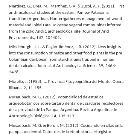
Martínez, G., Brea, M., Martínez, G.A. & Zucol, A. F. (2021). First
anthracological studies at the eastern Pampa-Patagonia
transition (Argentina). Hunter-gatherers management of wood
material and Initial Late Holocene vegetal communities inferred
from the Zoko Andi 1 archaeological site. Journal of Arid
Environments, 187, 104405.
Mickleburgh, H. L. & Pagán-Jiménez, J. R. (2012). New insights
into the consumption of maize and other food plants in the pre-
Columbian Caribbean from starch grains trapped in human
dental calculus. Journal of Archaeological Science, 39, 2468-
2478.
Morello, J. (1958). La Provincia Fitogeográfica del Monte. Opera
lilloana, 2, 11-155.
Musaubach, M. G. (2012). Potencialidad de estudios
arqueobotánicos sobre tártaro dental de cazadores recolectores
de la provincia de La Pampa, Argentina. Revista Argentina de
Antropología Biológica, 14, 105-113.
Musaubach, M. G. & Berón, M. (2012). Cocinando en ollas en la
pampa occidental. Datos desde la etnohistoria, el registro