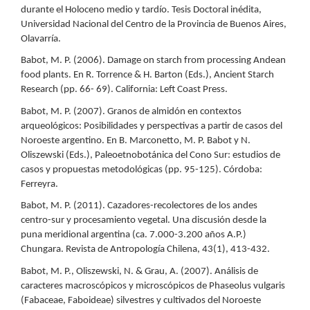
durante el Holoceno medio y tardío. Tesis Doctoral inédita,
Universidad Nacional del Centro de la Provincia de Buenos Aires,
Olavarría.
Babot, M. P. (2006). Damage on starch from processing Andean
food plants. En R. Torrence & H. Barton (Eds.), Ancient Starch
Research (pp. 66- 69). California: Left Coast Press.
Babot, M. P. (2007). Granos de almidón en contextos
arqueológicos: Posibilidades y perspectivas a partir de casos del
Noroeste argentino. En B. Marconetto, M. P. Babot y N.
Oliszewski (Eds.), Paleoetnobotánica del Cono Sur: estudios de
casos y propuestas metodológicas (pp. 95-125). Córdoba:
Ferreyra.
Babot, M. P. (2011). Cazadores-recolectores de los andes
centro-sur y procesamiento vegetal. Una discusión desde la
puna meridional argentina (ca. 7.000-3.200 años A.P.)
Chungara. Revista de Antropología Chilena, 43(1), 413-432.
Babot, M. P., Oliszewski, N. & Grau, A. (2007). Análisis de
caracteres macroscópicos y microscópicos de Phaseolus vulgaris
(Fabaceae, Faboideae) silvestres y cultivados del Noroeste