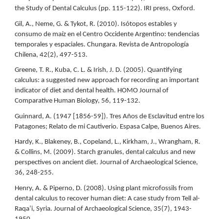
the Study of Dental Calculus (pp. 115-122). IRI press, Oxford.
Gil, A., Neme, G. & Tykot, R. (2010). Isótopos estables y
consumo de maíz en el Centro Occidente Argentino: tendencias
temporales y espaciales. Chungara. Revista de Antropología
Chilena, 42(2), 497-513.
Greene, T. R., Kuba, C. L. & Irish, J. D. (2005). Quantifying
calculus: a suggested new approach for recording an important
indicator of diet and dental health. HOMO Journal of
Comparative Human Biology, 56, 119-132.
Guinnard, A. (1947 [1856-59]). Tres Años de Esclavitud entre los
Patagones; Relato de mi Cautiverio. Espasa Calpe, Buenos Aires.
Hardy, K., Blakeney, B., Copeland, L., Kirkham, J., Wrangham, R.
& Collins, M. (2009). Starch granules, dental calculus and new
perspectives on ancient diet. Journal of Archaeological Science,
36, 248-255.
Henry, A. & Piperno, D. (2008). Using plant microfossils from
dental calculus to recover human diet: A case study from Tell al-
Raqa’i, Syria. Journal of Archaeological Science, 35(7), 1943-