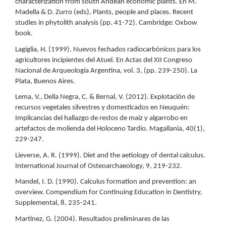
characterization from south Andean economic plants. En M.
Madella & D. Zurro (eds), Plants, people and places. Recent
studies in phytolith analysis (pp. 41-72). Cambridge: Oxbow
book.
Lagiglia, H. (1999). Nuevos fechados radiocarbónicos para los
agricultores incipientes del Atuel. En Actas del XII Congreso
Nacional de Arqueología Argentina, vol. 3, (pp. 239-250). La
Plata, Buenos Aires.
Lema, V., Della Negra, C. & Bernal, V. (2012). Explotación de
recursos vegetales silvestres y domesticados en Neuquén:
Implicancias del hallazgo de restos de maíz y algarrobo en
artefactos de molienda del Holoceno Tardío. Magallania, 40(1),
229-247.
Lieverse, A. R. (1999). Diet and the aetiology of dental calculus.
International Journal of Osteoarchaeology, 9, 219-232.
Mandel, I. D. (1990). Calculus formation and prevention: an
overview. Compendium for Continuing Education in Dentistry,
Supplemental, 8, 235-241.
Martínez, G. (2004). Resultados preliminares de las