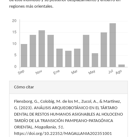
de este individuo y su posterior desplazamiento y entierro en
regiones más orientales.
Descargas
Detalles
Cómo citar
del
Flensborg, G., Colobig, M. de los M., Zucol, A., & Martínez,
artículo
G. (2023). ANÁLISIS ARQUEOBOTÁNICO EN EL TÁRTARO
DENTAL DE RESTOS HUMANOS ASIGNABLES AL HOLOCENO
TARDÍO DE LA TRANSICIÓN PAMPEANO-PATAGÓNICA
ORIENTAL.
Magallania
,
51
.
https://doi.org/10.22352/MAGALLANIA202351001