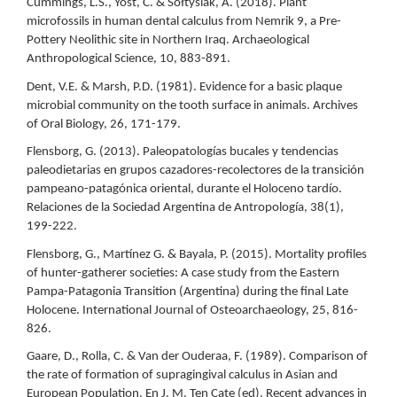
Cummings, L.S., Yost, C. & Sołtysiak, A. (2018). Plant
microfossils in human dental calculus from Nemrik 9, a Pre-
Pottery Neolithic site in Northern Iraq. Archaeological
Anthropological Science, 10, 883-891.
Dent, V.E. & Marsh, P.D. (1981). Evidence for a basic plaque
microbial community on the tooth surface in animals. Archives
of Oral Biology, 26, 171-179.
Flensborg, G. (2013). Paleopatologías bucales y tendencias
paleodietarias en grupos cazadores-recolectores de la transición
pampeano-patagónica oriental, durante el Holoceno tardío.
Relaciones de la Sociedad Argentina de Antropología, 38(1),
199-222.
Flensborg, G., Martínez G. & Bayala, P. (2015). Mortality profiles
of hunter-gatherer societies: A case study from the Eastern
Pampa-Patagonia Transition (Argentina) during the final Late
Holocene. International Journal of Osteoarchaeology, 25, 816-
826.
Gaare, D., Rolla, C. & Van der Ouderaa, F. (1989). Comparison of
the rate of formation of supragingival calculus in Asian and
European Population. En J. M. Ten Cate (ed), Recent advances in