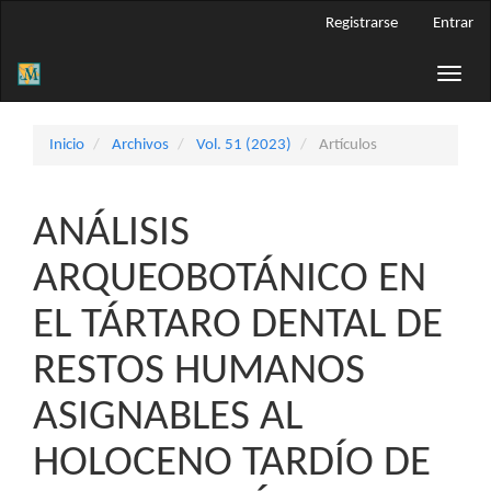
Navegación
Registrarse
Entrar
principal
Contenido
Toggle
principal
naviga
Barra
lateral
Inicio
Archivos
Vol. 51 (2023)
Artículos
ANÁLISIS
ARQUEOBOTÁNICO EN
EL TÁRTARO DENTAL DE
RESTOS HUMANOS
ASIGNABLES AL
HOLOCENO TARDÍO DE