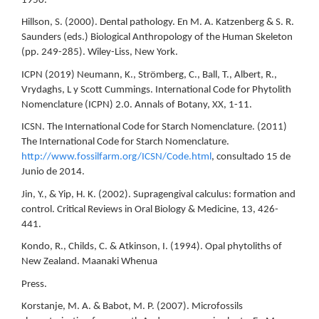
1950.
Hillson, S. (2000). Dental pathology. En M. A. Katzenberg & S. R.
Saunders (eds.) Biological Anthropology of the Human Skeleton
(pp. 249-285). Wiley-Liss, New York.
ICPN (2019) Neumann, K., Strömberg, C., Ball, T., Albert, R.,
Vrydaghs, L y Scott Cummings. International Code for Phytolith
Nomenclature (ICPN) 2.0. Annals of Botany, XX, 1-11.
ICSN. The International Code for Starch Nomenclature. (2011)
The International Code for Starch Nomenclature.
http://www.fossilfarm.org/ICSN/Code.html
, consultado 15 de
Junio de 2014.
Jin, Y., & Yip, H. K. (2002). Supragengival calculus: formation and
control. Critical Reviews in Oral Biology & Medicine, 13, 426-
441.
Kondo, R., Childs, C. & Atkinson, I. (1994). Opal phytoliths of
New Zealand. Maanaki Whenua
Press.
Korstanje, M. A. & Babot, M. P. (2007). Microfossils