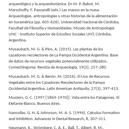
arqueológico y la arqueobotánica. En M. P. Babot, M.
Marschoffy, F. Pazzarelli (eds.) Las manos en la masa.
Arqueologías, antropologías y otras historias de la alimentación
en Suramérica (pp. 605-626). Universidad Nacional de Córdoba,
Facultad de Filosofía y Humanidades; Museo de Antropología
UNC - Instituto Superior de Estudios Sociales UNT, Córdoba,
Argentina.
Musaubach, M. G. & Plos, A. (2015). Las plantas de los
cazadores-recolectores de La Pampa Occidental Argentina. Base
de datos de recursos vegetales potencialmente utilizados.
Comechingonia. Revista de Arqueología, 19(2), 257-280.
Musaubach, M. G. & Berón, M. (2016). El Uso de Recursos
Vegetales entre los Cazadores-Recolectores de la Pampa
Occidental Argentina. Latin American Antiquity, 27(3), 397-413.
Musters, G. C. (1997 [1869-1970]). Vida entre los Patagones. El
Elefante Blanco, Buenos Aires.
Nancollas, G. H. & Johnsson, M. A. S. (1994). Calculus formation
and inhibition. Advances in Dental Research, 8, 307-311.
Neumann, K., Strömberg, C. A. E., Ball, T., Albert, R. M.,