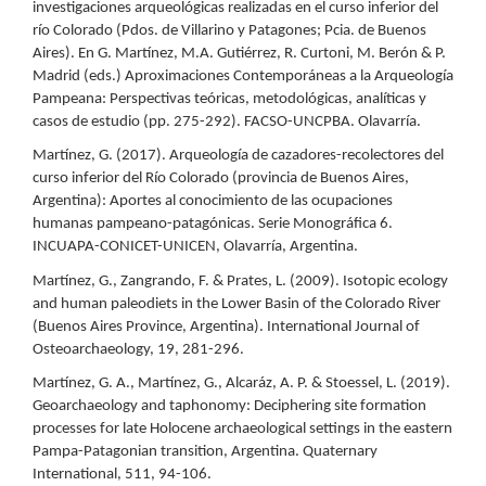
investigaciones arqueológicas realizadas en el curso inferior del
río Colorado (Pdos. de Villarino y Patagones; Pcia. de Buenos
Aires). En G. Martínez, M.A. Gutiérrez, R. Curtoni, M. Berón & P.
Madrid (eds.) Aproximaciones Contemporáneas a la Arqueología
Pampeana: Perspectivas teóricas, metodológicas, analíticas y
casos de estudio (pp. 275-292). FACSO-UNCPBA. Olavarría.
Martínez, G. (2017). Arqueología de cazadores-recolectores del
curso inferior del Río Colorado (provincia de Buenos Aires,
Argentina): Aportes al conocimiento de las ocupaciones
humanas pampeano-patagónicas. Serie Monográfica 6.
INCUAPA-CONICET-UNICEN, Olavarría, Argentina.
Martínez, G., Zangrando, F. & Prates, L. (2009). Isotopic ecology
and human paleodiets in the Lower Basin of the Colorado River
(Buenos Aires Province, Argentina). International Journal of
Osteoarchaeology, 19, 281-296.
Martínez, G. A., Martínez, G., Alcaráz, A. P. & Stoessel, L. (2019).
Geoarchaeology and taphonomy: Deciphering site formation
processes for late Holocene archaeological settings in the eastern
Pampa-Patagonian transition, Argentina. Quaternary
International, 511, 94-106.