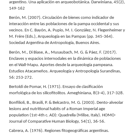
argentino. Una aplicación en arqueobotánica. Darwiniana, 45(2),
149-162
Berón, M. (2007). Circulación de bienes como indicador de
interacción entre las poblaciones de la pampa occidental y sus
vecinos. En C. Bayón, A. Pupio, M. I. González, N. Flegenheimer y
M. Frére (Eds.), Arqueología en las Pampas (pp. 345-364).
Sociedad Argentina de Antropología, Buenos Aires.
Berón, M., Di Biase, A., Musaubach, M. G. & Páez, F. (2017).
Enclaves y espacios internodales en la dinámica de poblaciones
en el Wall-Mapu. Aportes desde la arqueología pampeana.
Estudios Atacameños. Arqueología y Antropología Surandinas,
56: 253-272.
Bertoldi de Pomar, H. (1971). Ensayo de clasificación
morfológica de los silicofitolitos. Ameghiniana, 8(3-4), 317-328.
Bonfilioli, B., Brasili, P. & Belcastro, M. G. (2003). Dento-alveolar
lesions and nutritional habits of a Roman Imperial age
population (1st-4th c. AD): Quadrella (Milise, Italy). HOMO-
Journal of Comparative Human Biology, 54(1), 36-56.
Cabrera, A. (1976). Regiones fitogeográficas argentinas.