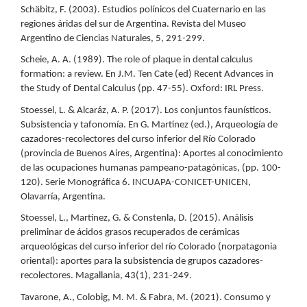
Schäbitz, F. (2003). Estudios polínicos del Cuaternario en las
regiones áridas del sur de Argentina. Revista del Museo
Argentino de Ciencias Naturales, 5, 291-299.
Scheie, A. A. (1989). The role of plaque in dental calculus
formation: a review. En J.M. Ten Cate (ed) Recent Advances in
the Study of Dental Calculus (pp. 47-55). Oxford: IRL Press.
Stoessel, L. & Alcaráz, A. P. (2017). Los conjuntos faunísticos.
Subsistencia y tafonomía. En G. Martínez (ed.), Arqueología de
cazadores-recolectores del curso inferior del Río Colorado
(provincia de Buenos Aires, Argentina): Aportes al conocimiento
de las ocupaciones humanas pampeano-patagónicas, (pp. 100-
120). Serie Monográfica 6. INCUAPA-CONICET-UNICEN,
Olavarría, Argentina.
Stoessel, L., Martínez, G. & Constenla, D. (2015). Análisis
preliminar de ácidos grasos recuperados de cerámicas
arqueológicas del curso inferior del río Colorado (norpatagonia
oriental): aportes para la subsistencia de grupos cazadores-
recolectores. Magallania, 43(1), 231-249.
Tavarone, A., Colobig, M. M. & Fabra, M. (2021). Consumo y