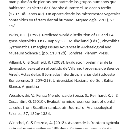
manipulación de plantas por parte de los grupos humanos que
habitaron las sierras de Córdoba durante el Holoceno tardío
(2707-383 años AP). Un aporte desde los microrrestos vegetales
contenidos en tártaro dental humano. Arqueología, 27(1), 91-
116.
Twiss, P. C. (1992). Predicted world distribution of C3 and C4
grass phytoliths. En G. Rapp y S. C. Mulholland (Eds.), Phytoliths
Systematics. Emerging Issues Advances in Archaelogical and
Museum Science 1 (pp. 113-128). Londres: Plenum Press.
Villamil, C. & Scoffield, R. (2003). Evaluación preliminar de la
diversidad vegetal en el partido de Villarino (provincia de Buenos
Aires). Actas de las II Jornadas Interdisciplinarias del Sudoeste
Bonaerense, 3, 209-219. Universidad Nacional del Sur, Bahía
Blanca, Argentina
Wesolowski, V., Ferraz Mendonça de Souza, S., Reinhard, K. J. &
Ceccantini, G. (2010). Evaluating microfossil content of dental
calculus from Brazilian sambaquis. Journal of Archaeological
Science, 37, 1326-1338.
Winschel, C. & Pezzola, A. (2018). Avance de la frontera agrícola