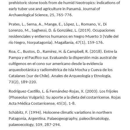
prehistoric stone tools from de humid Neotropics: indications of
early tuber use and agriculture in Panamá. Journal of
Archaeological Science, 25, 765-776.
Prates, L., Serna, A., Mange, E., López, L., Romano, V., Di
Lorenzo, M., Saghessi, D. & González, L. (2019). Ocupaciones
residenciales y entierros humanos en Negro Muerto 3 (Valle del
río Negro, Norpatagonia). Magallania, 47(1), 159-176.
Roa, C., Bustos, D., Ramírez, H. & Campbell, R. (2018). Entre la
Pampa y el Pacífico sur. Evaluando la dispersión más austral de
cultígenos en el cono sur americano desde la evidencia
arqueobotánica y radiométrica de Isla Mocha y Cueva de los
Catalanes (sur de Chile). Anales de Arqueología y Etnología,
73(2), 189-220.
Rodríguez-Castillo, L. & Fernández-Rojas, X. (2003). Los frijoles
(Phaseolus Vulgaris): Su aporte a la dieta del costarricense. Rojas
Acta Médica Costarricense, 45(3), 1-8.
Schäbitz, F. (1994). Holocene climatic variations in northern
Patagonia, Argentina. Palaeogeography, paleoclimatology,
palaeoecology, 109, 287-294.