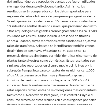
de familias, géneros y especies de plantas que fueron utilizados
y/o ingeridos durante el Holoceno tardío. Asimismo, los
resultados serán comparados con los datos reportados para
regiones aledañas a la transición pampeano-patagónica oriental.
Se extrajeron cálculos dentales en 15 piezas correspondientes a
10 individuos adultos de ambos sexos, que provienen de cuatro
sitios arqueológicos asignables cronológicamente a los ca. 1.500-
250 años AP. Los resultados indican la presencia de fitolitos
afines a Poaceae, cuyos morfotipos están asociados a hojas y/o
tallos de gramíneas. Asimismo se identificaron también granos
de almidón de
Zea mays,
Phaselous
sp. y
Prosopis
sp. La
presencia de estos almidones permitió identificar el consumo de
plantas tanto silvestres como domésticas. Estos resultados son
similares a los reportados en el curso medio del río Negro y la
subregión Pampa Seca para contextos de los últimos ca. 1.000
años AP. La presencia de
Zea mays
y
Phaseolus
sp
.
en un
individuo femenino con una cronología de ca. 500 años AP
indicaría o bien la existencia de mecanismos de intercambio de
estas especies provenientes de microrregiones más occidentales,
tales como el Noroeste de Patagonia, Chile central o Cuyo o el
consumo directo de estos recursos en dichas regiones por parte