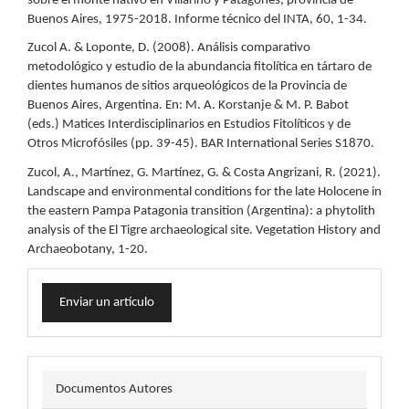
sobre el monte nativo en Villarino y Patagones, provincia de
Buenos Aires, 1975-2018. Informe técnico del INTA, 60, 1-34.
Zucol A. & Loponte, D. (2008). Análisis comparativo
metodológico y estudio de la abundancia fitolítica en tártaro de
dientes humanos de sitios arqueológicos de la Provincia de
Buenos Aires, Argentina. En: M. A. Korstanje & M. P. Babot
(eds.) Matices Interdisciplinarios en Estudios Fitolíticos y de
Otros Microfósiles (pp. 39-45). BAR International Series S1870.
Zucol, A., Martínez, G. Martínez, G. & Costa Angrizani, R. (2021).
Landscape and environmental conditions for the late Holocene in
the eastern Pampa Patagonia transition (Argentina): a phytolith
analysis of the El Tigre archaeological site. Vegetation History and
Archaeobotany, 1-20.
Enviar
Enviar un artículo
un
artículo
docautor
Documentos Autores