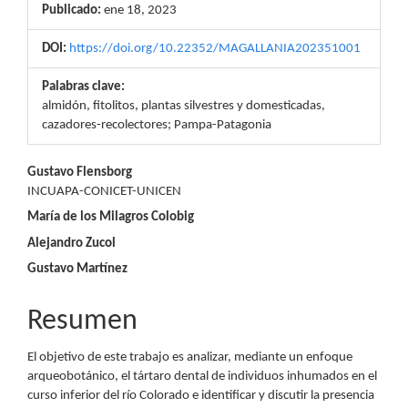
Publicado:
ene 18, 2023
DOI:
https://doi.org/10.22352/MAGALLANIA202351001
Palabras clave:
almidón, fitolitos, plantas silvestres y domesticadas,
cazadores-recolectores; Pampa-Patagonia
Contenido
Gustavo Flensborg
INCUAPA-CONICET-UNICEN
principal
María de los Milagros Colobig
del
Alejandro Zucol
artículo
Gustavo Martínez
Resumen
El objetivo de este trabajo es analizar, mediante un enfoque
arqueobotánico, el tártaro dental de individuos inhumados en el
curso inferior del río Colorado e identificar y discutir la presencia