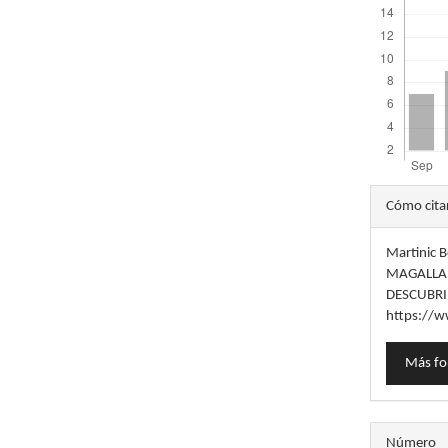
Detal
Cómo cita
del
Martinic 
artícu
MAGALLAN
DESCUBR
https://w
Más fo
Número