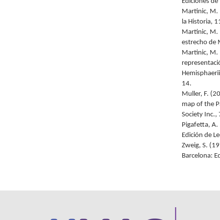
Ediciones de
Martinic, M.
la Historia, 
Martinic, M.
estrecho de 
Martinic, M.
representaci
Hemisphaerii
14.
Muller, F. (
map of the P
Society Inc.,
Pigafetta, A
Edición de L
Zweig, S. (19
Barcelona: Ed