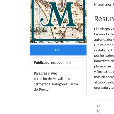
Magallanes,
del
del
artículo
artícu
Resu
El hallazgo 
Fernando de 
autoridades 
fue valorado
PDF
castellana. E
por los sobre
inmediato en
Publicado:
oct 22, 2020
planeta según
y formas de u
Palabras clave:
más elaborad
estrecho de Magallanes,
al cabo de do
cartografía, Patagonia, Tierra
una cada vez
del Fuego
Descargas