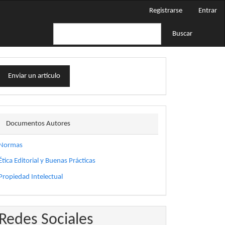
Registrarse
Entrar
Buscar
nviar
Enviar un artículo
n
rtículo
docautor
Documentos Autores
Normas
Ética Editorial y Buenas Prácticas
Propiedad Intelectual
Redes Sociales