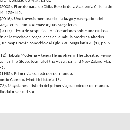
 la Universidad de Magallanes.
 (2005). El protomapa de Chile. Boletín de la Academia Chilena de
114, 175-182.
 (2016). Una travesía memorable. Hallazgo y navegación del
Magallanes. Punta Arenas: Aguas Magallanes.
 (2017). Tierra de Vespucio. Consideraciones sobre una curiosa
ón del estrecho de Magallanes en la Tabula Moderna Alterius
, un mapa recién conocido del siglo XVI. Magallania 45(1), pp. 5-
2012). Tabula Moderna Alterius Hemisphaerii. The oldest surviving
acific? The Globe. Journal of the Australian and New Zeland Map
 71.
. (1985). Primer viaje alrededor del mundo.
eoncio Cabrero. Madrid: Historia 16.
72). Magallanes. Historia del primer viaje alrededor del mundo.
itorial Juventud S.A.