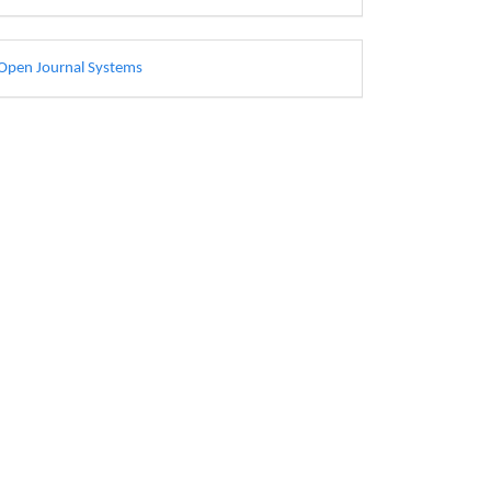
esarrollado
Open Journal Systems
or