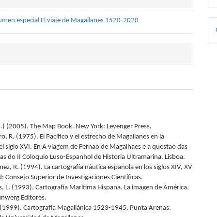
umen especial El viaje de Magallanes 1520-2020
D
p
Ed.) (2005). The Map Book. New York: Levenger Press.
o, R. (1975). El Pacífico y el estrecho de Magallanes en la
del siglo XVI. En A viagem de Fernao de Magalhaes e a questao das
as do II Coloquio Luso-Espanhol de Historia Ultramarina. Lisboa.
ez, R. (1994). La cartografía náutica española en los siglos XIV, XV
: Consejo Superior de Investigaciones Científicas.
, L. (1993). Cartografía Marítima Hispana. La imagen de América.
unwerg Editores.
 (1999). Cartografía Magallánica 1523-1945. Punta Arenas: