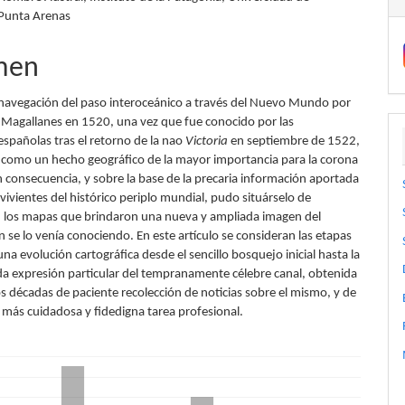
 Punta Arenas
lo
men
y navegación del paso interoceánico a través del Nuevo Mundo por
Magallanes en 1520, una vez que fue conocido por las
españolas tras el retorno de la nao
Victoria
en septiembre de 1522,
 como un hecho geográfico de la mayor importancia para la corona
n consecuencia, y sobre la base de la precaria información aportada
vivientes del histórico periplo mundial, pudo situárselo de
 los mapas que brindaron una nueva y ampliada imagen del
 se lo venía conociendo. En este artículo se consideran las etapas
na evolución cartográfica desde el sencillo bosquejo inicial hasta la
a expresión particular del tempranamente célebre canal, obtenida
s décadas de paciente recolección de noticias sobre el mismo, y de
 más cuidadosa y fidedigna tarea profesional.