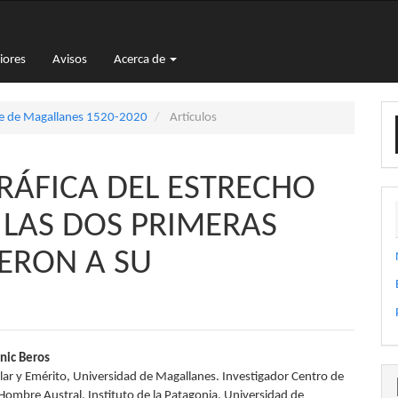
iores
Avisos
Acerca de
E
aje de Magallanes 1520-2020
Artículos
u
a
RÁFICA DEL ESTRECHO
 LAS DOS PRIMERAS
ERON A SU
nido
nic Beros
ular y Emérito, Universidad de Magallanes. Investigador Centro de
pal
 Hombre Austral, Instituto de la Patagonia, Universidad de