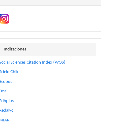
indizaciones
Indizaciones
Social Sciences Citation Index (WOS)
Scielo Chile
Scopus
Doaj
Erihplus
Redalyc
MIAR