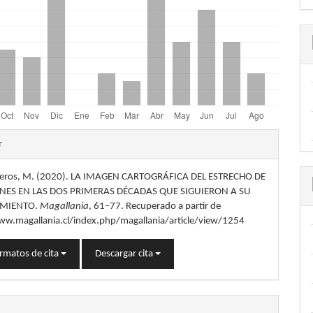
les
r
Beros, M. (2020). LA IMAGEN CARTOGRÁFICA DEL ESTRECHO DE
lo
ES EN LAS DOS PRIMERAS DÉCADAS QUE SIGUIERON A SU
IMIENTO.
Magallania
, 61–77. Recuperado a partir de
ww.magallania.cl/index.php/magallania/article/view/1254
rmatos de cita
Descargar cita