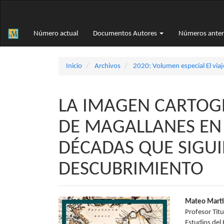
Navegación
principal
Contenido
Número actual
Documentos Autores
Números anter
principal
Barra
lateral
Inicio
Archivos
2020: Volumen especial El vi
LA IMAGEN CARTOG
DE MAGALLANES EN
DÉCADAS QUE SIGUI
DESCUBRIMIENTO
Barra
Conte
Mateo Marti
Profesor Tit
lateral
princi
Estudios del