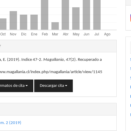
les
r
, E. (2019). Indice 47-2.
Magallania
,
47
(2). Recuperado a
lo
ww.magallania.cl/index.php/magallania/article/view/1145
rmatos de cita
Descargar cita
úm. 2 (2019)