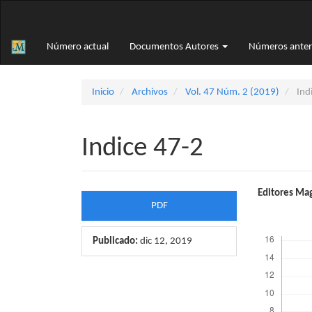
Navegación
principal
Contenido
Número actual
Documentos Autores
Números anter
principal
Barra
lateral
Inicio
Archivos
Vol. 47 Núm. 2 (2019)
Ind
Indice 47-2
Barra
Conte
Editores Mag
PDF
lateral
princi
Descargas
del
del
Publicado:
dic 12, 2019
artículo
artícu