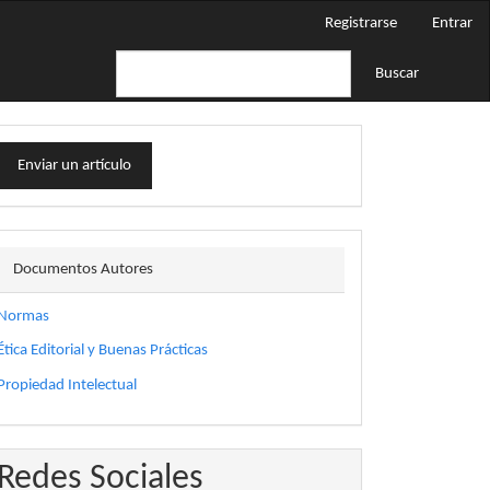
Registrarse
Entrar
Buscar
nviar
Enviar un artículo
n
rtículo
docautor
Documentos Autores
Normas
Ética Editorial y Buenas Prácticas
Propiedad Intelectual
Redes Sociales