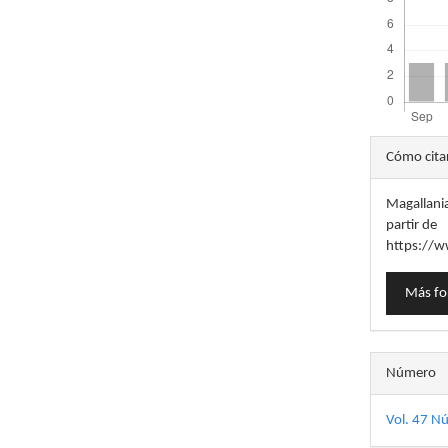
Detal
Cómo cita
del
Magallania
artícu
partir de
https://w
Más fo
Número
Vol. 47 N