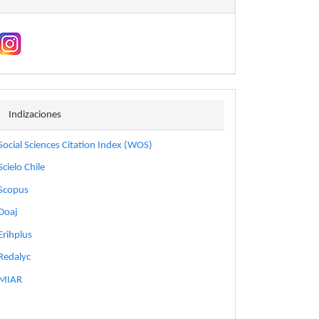
indizaciones
Indizaciones
Social Sciences Citation Index (WOS)
Scielo Chile
Scopus
Doaj
Erihplus
Redalyc
MIAR